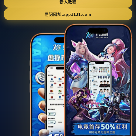
新人教程
易记网址:app3131.com